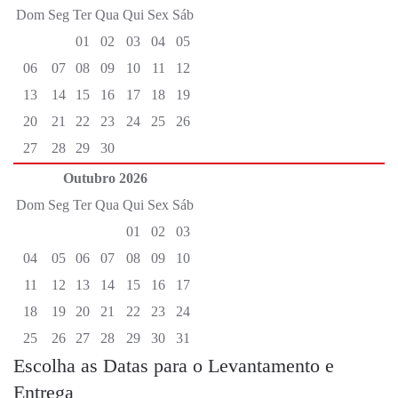
Dom
Seg
Ter
Qua
Qui
Sex
Sáb
01
02
03
04
05
06
07
08
09
10
11
12
13
14
15
16
17
18
19
20
21
22
23
24
25
26
27
28
29
30
Outubro 2026
Dom
Seg
Ter
Qua
Qui
Sex
Sáb
01
02
03
04
05
06
07
08
09
10
11
12
13
14
15
16
17
18
19
20
21
22
23
24
25
26
27
28
29
30
31
Escolha as Datas para o Levantamento e
Entrega