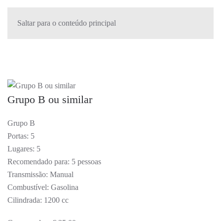
Saltar para o conteúdo principal
Grupo B ou similar
Grupo B
Portas: 5
Lugares: 5
Recomendado para: 5 pessoas
Transmissão: Manual
Combustível: Gasolina
Cilindrada: 1200 cc