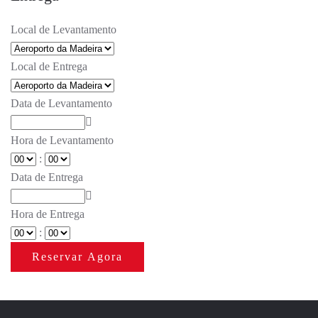
Local de Levantamento
Local de Entrega
Data de Levantamento
Hora de Levantamento
:
Data de Entrega
Hora de Entrega
: