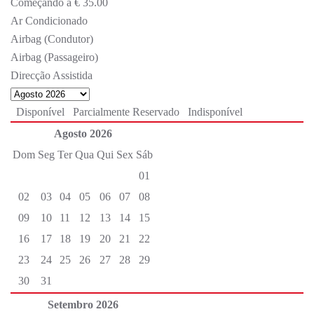
Começando a
€
35.00
Ar Condicionado
Airbag (Condutor)
Airbag (Passageiro)
Direcção Assistida
Disponível
Parcialmente Reservado
Indisponível
Agosto 2026
Dom
Seg
Ter
Qua
Qui
Sex
Sáb
01
02
03
04
05
06
07
08
09
10
11
12
13
14
15
16
17
18
19
20
21
22
23
24
25
26
27
28
29
30
31
Setembro 2026